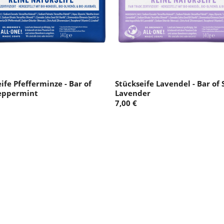
ife Pfefferminze - Bar of
Stückseife Lavendel - Bar of
eppermint
Lavender
7,00 €