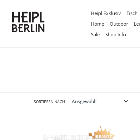
Direkt
zum
Heipl Exklusiv
Tisch
Inhalt
Home
Outdoor
Le
Sale
Shop Info
SORTIEREN NACH