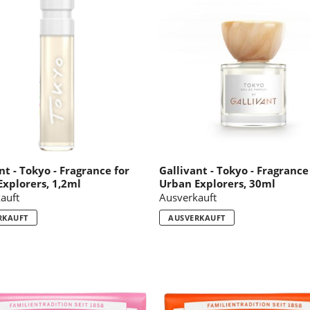
g
:
nt - Tokyo - Fragrance for
Gallivant - Tokyo - Fragrance
xplorers, 1,2ml
Urban Explorers, 30ml
auft
Ausverkauft
RKAUFT
AUSVERKAUFT