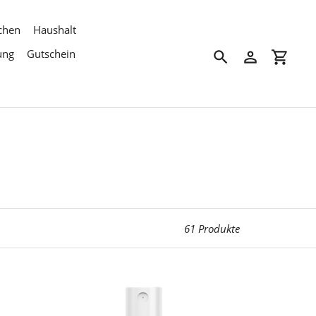
chen
Haushalt
ung
Gutschein
Suchen
Einloggen
Einkau
61 Produkte