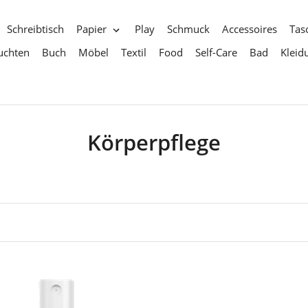
Schreibtisch
Papier
Play
Schmuck
Accessoires
Tas
uchten
Buch
Möbel
Textil
Food
Self-Care
Bad
Kleid
S
Körperpflege
a
m
m
l
u
n