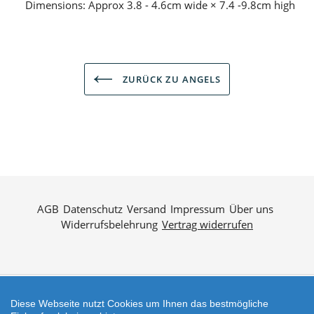
Dimensions: Approx 3.8 - 4.6cm wide × 7.4 -9.8cm high
ZURÜCK ZU ANGELS
AGB
Datenschutz
Versand
Impressum
Über uns
Widerrufsbelehrung
Vertrag widerrufen
Diese Webseite nutzt Cookies um Ihnen das bestmögliche
Zahlungsarten