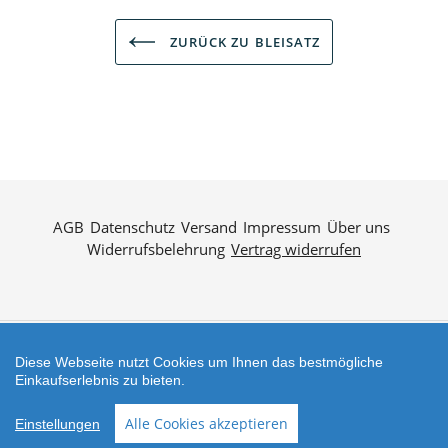
ZURÜCK ZU BLEISATZ
AGB
Datenschutz
Versand
Impressum
Über uns
Widerrufsbelehrung
Vertrag widerrufen
Diese Webseite nutzt Cookies um Ihnen das bestmögliche
Zahlungsarten
Einkaufserlebnis zu bieten.
Shop erstellt mit
Besuche uns auch auf lieber-
Alle Cookies akzeptieren
Einstellungen
VersaCommerce.
lokal.de