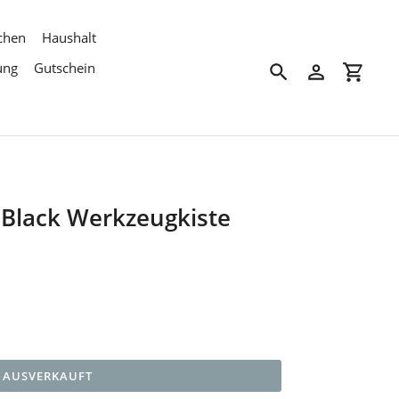
chen
Haushalt
ung
Gutschein
Suchen
Einloggen
Einkau
 Black Werkzeugkiste
AUSVERKAUFT