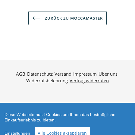
ZURÜCK ZU MOCCAMASTER
AGB
Datenschutz
Versand
Impressum
Über uns
Widerrufsbelehrung
Vertrag widerrufen
Diese Webseite nutzt Cookies um Ihnen das bestmögliche
Zahlungsarten
Einkaufserlebnis zu bieten.
Shop erstellt mit
Besuche uns auch auf lieber-
Alle Cookies akzeptieren
Einstellungen