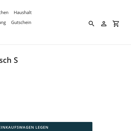
chen
Haushalt
ung
Gutschein
Suchen
Einloggen
Einkau
sch S
 EINKAUFSWAGEN LEGEN