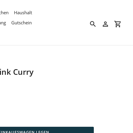
chen
Haushalt
ung
Gutschein
Suchen
Einloggen
Einkau
ink Curry
 EINKAUFSWAGEN LEGEN