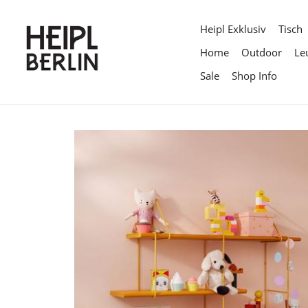
Direkt
zum
Heipl Exklusiv
Tisch
Inhalt
Home
Outdoor
Le
Sale
Shop Info