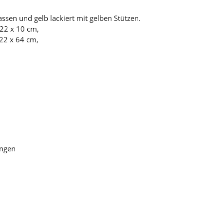
ssen und gelb lackiert mit gelben Stützen.
22 x 10 cm,
22 x 64 cm,
ungen