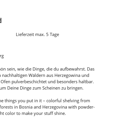
d
Lieferzeit max. 5 Tage
rg
n sein, wie die Dinge, die du aufbewahrst. Das
on nachhaltigen Wäldern aus Herzegowina und
m Ofen pulverbeschichtet und besonders haltbar.
 um Deine Dinge zum Scheinen zu bringen.
he things you put in it – colorful shelving from
forests in Bosnia and Herzegovina with powder-
ght color to make your stuff shine.