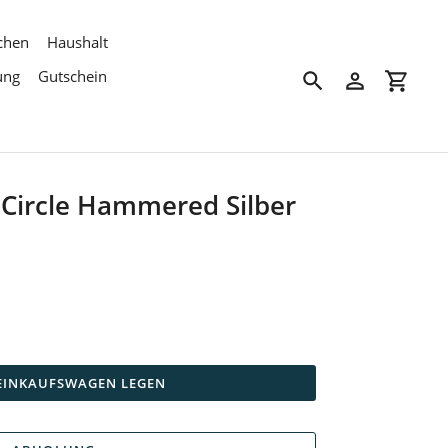
chen
Haushalt
ung
Gutschein
Suchen
Einloggen
Einkau
 Circle Hammered Silber
 EINKAUFSWAGEN LEGEN