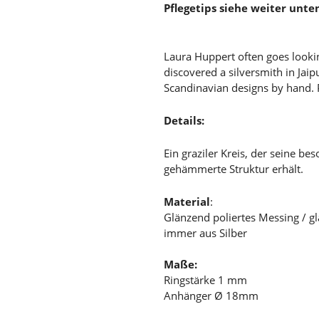
Pflegetips siehe weiter unte
Laura Huppert often goes lookin
discovered a silversmith in Jai
Scandinavian designs by hand. Pe
Details:
Ein graziler Kreis, der seine b
gehämmerte Struktur erhält.
Material
:
Glänzend poliertes Messing / glä
immer aus Silber
Maße:
Ringstärke 1 mm
Anhänger Ø 18mm