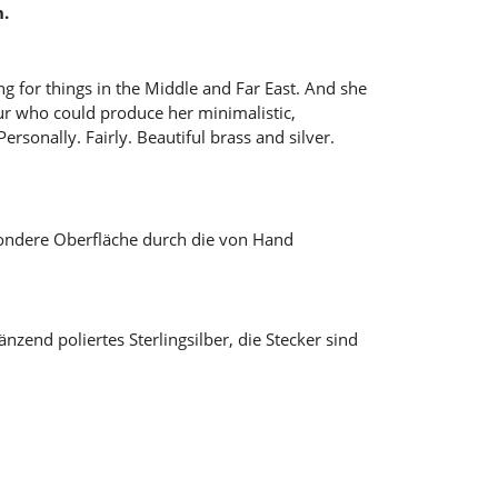
n.
g for things in the Middle and Far East. And she
pur who could produce her minimalistic,
rsonally. Fairly. Beautiful brass and silver.
esondere Oberfläche durch die von Hand
nzend poliertes Sterlingsilber, die Stecker sind