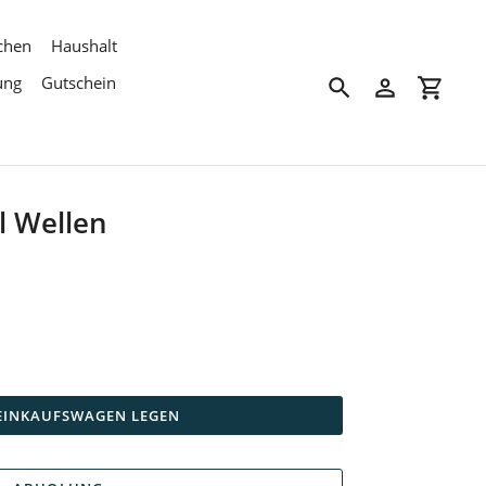
chen
Haushalt
ung
Gutschein
Suchen
Einloggen
Einkau
el Wellen
 EINKAUFSWAGEN LEGEN