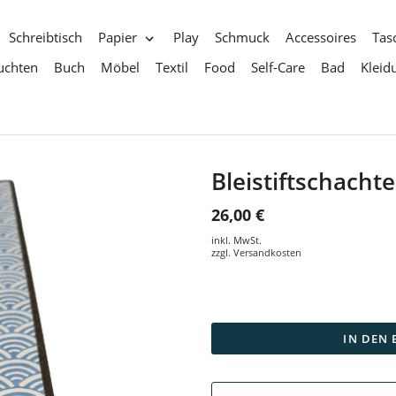
Schreibtisch
Papier
Play
Schmuck
Accessoires
Tas
uchten
Buch
Möbel
Textil
Food
Self-Care
Bad
Kleid
Bleistiftschacht
26,00 €
inkl. MwSt.
zzgl.
Versandkosten
IN DEN