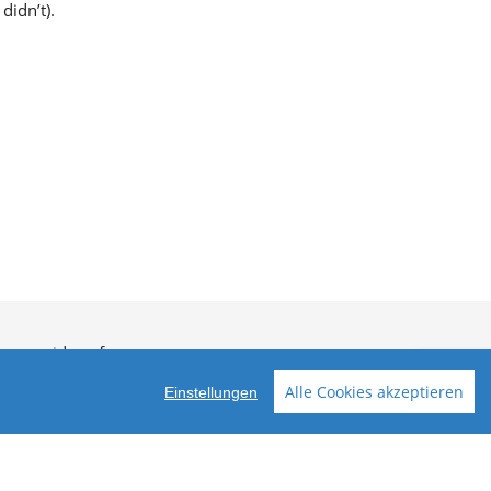
idn’t).
rtrag widerrufen
Alle Cookies akzeptieren
Einstellungen
ellt mit VersaCommerce.
Besuche uns auch auf lieber-lokal.de