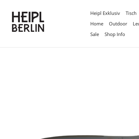
Direkt
zum
Heipl Exklusiv
Tisch
Inhalt
Home
Outdoor
Le
Sale
Shop Info