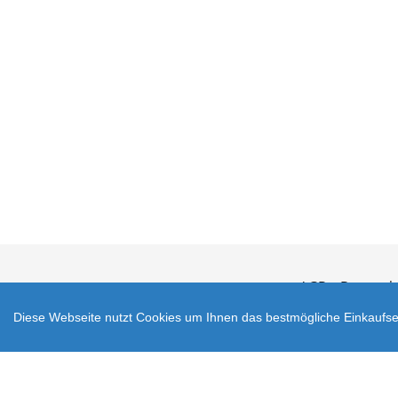
AGB
Datensch
Diese Webseite nutzt Cookies um Ihnen das bestmögliche Einkaufser
Zahlungsarten