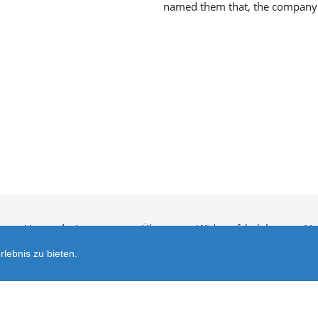
named them that, the company d
utz
Versand
Impressum
Über uns
Widerrufsbelehrung
Ve
lebnis zu bieten.
Shop erst