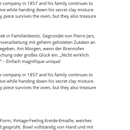
e company in 1857 and his family continues to
live while handing down his secret clay mixture.
y piece survives the oven, but they also treasure
rieb in Familienbesitz. Gegründet von Pierre Jars,
Tonverarbeitung mit geheim gehüteten Zutaten an
 gegeben. Am Morgen, wenn der Brennofen
uschung oder großes Glück ein. „Nicht wirklich
s“ – Einfach magnifique unique!
e company in 1857 and his family continues to
live while handing down his secret clay mixture.
y piece survives the oven, but they also treasure
Form, Vintage-Feeling.Kreide-Emaille, weiches
 gesprüht. Bowl vollständig von Hand und mit