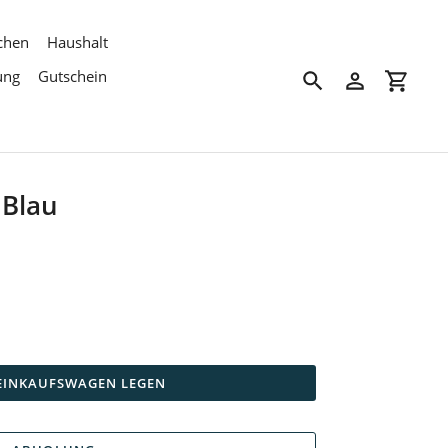
chen
Haushalt
ung
Gutschein
Suchen
Einloggen
Einkau
 Blau
 EINKAUFSWAGEN LEGEN