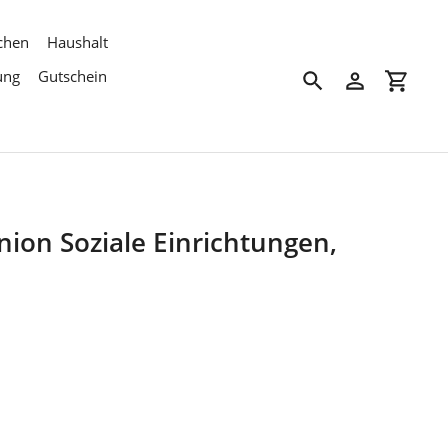
chen
Haushalt
ung
Gutschein
Suchen
Einloggen
Einkau
ion Soziale Einrichtungen,