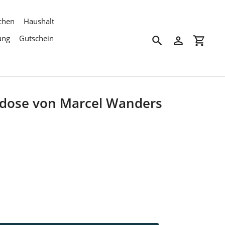
chen
Haushalt
ung
Gutschein
Suchen
Einloggen
Einkau
asdose von Marcel Wanders