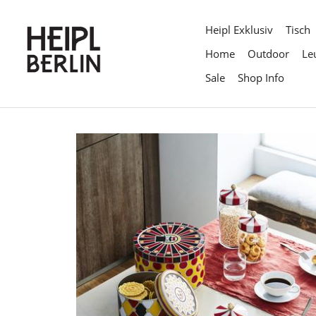
Direkt
zum
Heipl Exklusiv
Tisch
Inhalt
Home
Outdoor
Le
Sale
Shop Info