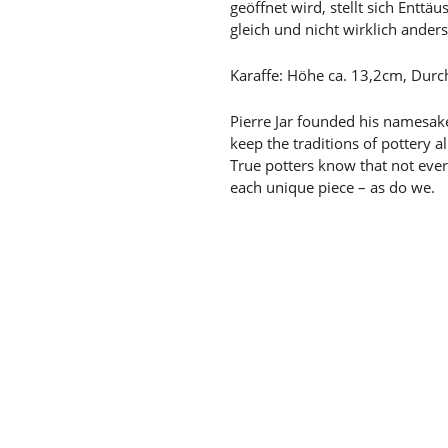
geöffnet wird, stellt sich Enttä
gleich und nicht wirklich ander
Karaffe: Höhe ca. 13,2cm, Dur
Pierre Jar founded his namesak
keep the traditions of pottery a
True potters know that not ever
each unique piece – as do we.