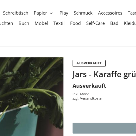
Schreibtisch
Papier
Play
Schmuck
Accessoires
Tas
uchten
Buch
Möbel
Textil
Food
Self-Care
Bad
Kleid
AUSVERKAUFT
Jars - Karaffe g
Ausverkauft
inkl. MwSt.
zzgl.
Versandkosten