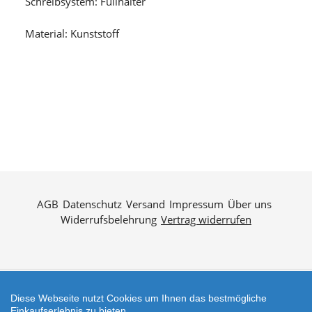
Schreibsystem: Füllhalter
Material: Kunststoff
AGB
Datenschutz
Versand
Impressum
Über uns
Widerrufsbelehrung
Vertrag widerrufen
Diese Webseite nutzt Cookies um Ihnen das bestmögliche
Zahlungsarten
Einkaufserlebnis zu bieten.