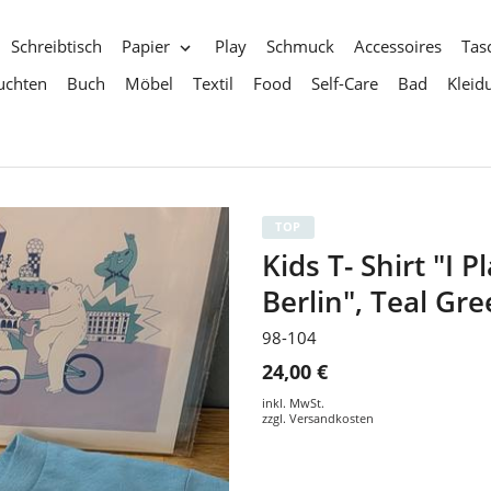
Schreibtisch
Papier
Play
Schmuck
Accessoires
Tas
uchten
Buch
Möbel
Textil
Food
Self-Care
Bad
Kleid
TOP
Kids T- Shirt "I 
Berlin", Teal Gr
98-104
24,00 €
inkl. MwSt.
zzgl.
Versandkosten