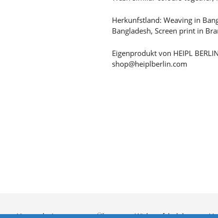
Herkunfstland: Weaving in Bang
Bangladesh, Screen print in Br
Eigenprodukt von HEIPL BERLIN,
shop@heiplberlin.com
utz
Versand
Impressum
Über uns
Widerrufsbelehrung
Ve