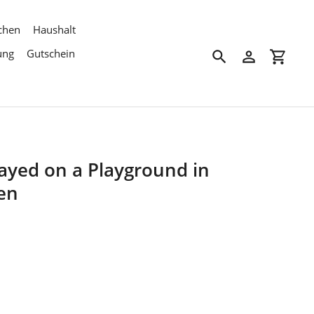
chen
Haushalt
ung
Gutschein
Suchen
Einloggen
Einkau
Played on a Playground in
een