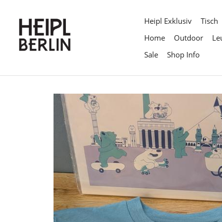
Direkt
zum
Heipl Exklusiv
Tisch
Inhalt
Home
Outdoor
Le
Sale
Shop Info