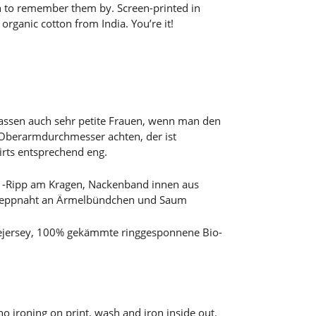
h to remember them by. Screen-printed in
rganic cotton from India. You’re it!
passen auch sehr petite Frauen, wenn man den
 Oberarmdurchmesser achten, der ist
irts entsprechend eng.
x1-Ripp am Kragen, Nackenband innen aus
-Steppnaht an Ärmelbündchen und Saum
ejersey, 100% gekämmte ringgesponnene Bio-
no ironing on print, wash and iron inside out.