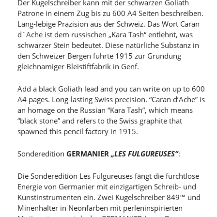
Der Kugelschreiber kann mit der schwarzen Goliath
Patrone in einem Zug bis zu 600 A4 Seiten beschreiben.
Lang-lebige Präzision aus der Schweiz. Das Wort Caran
d´Ache ist dem russischen „Kara Tash“ entlehnt, was
schwarzer Stein bedeutet. Diese natürliche Substanz in
den Schweizer Bergen führte 1915 zur Gründung
gleichnamiger Bleistiftfabrik in Genf.
Add a black Goliath lead and you can write on up to 600
A4 pages. Long-lasting Swiss precision. “Caran d’Ache” is
an homage on the Russian “Kara Tash”, which means
“black stone” and refers to the Swiss graphite that
spawned this pencil factory in 1915.
Sonderedition
GERMANIER
„LES FULGUREUSES“
:
Die Sonderedition Les Fulgureuses fängt die furchtlose
Energie von Germanier mit einzigartigen Schreib- und
Kunstinstrumenten ein. Zwei Kugelschreiber 849™ und
Minenhalter in Neonfarben mit perleninspirierten