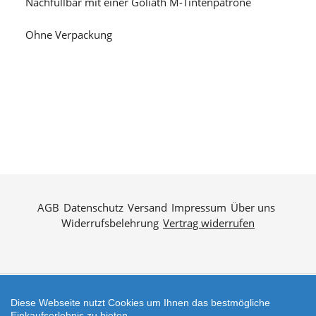
Nachfüllbar mit einer Goliath M-Tintenpatrone
Ohne Verpackung
AGB
Datenschutz
Versand
Impressum
Über uns
Widerrufsbelehrung
Vertrag widerrufen
Diese Webseite nutzt Cookies um Ihnen das bestmögliche
Zahlungsarten
Einkaufserlebnis zu bieten.