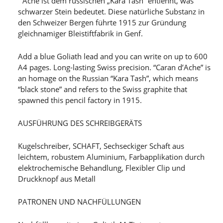
´Ache ist dem russischen „Kara Tash“ entlehnt, was
schwarzer Stein bedeutet. Diese natürliche Substanz in
den Schweizer Bergen führte 1915 zur Gründung
gleichnamiger Bleistiftfabrik in Genf.
Add a blue Goliath lead and you can write on up to 600
A4 pages. Long-lasting Swiss precision. “Caran d’Ache” is
an homage on the Russian “Kara Tash”, which means
“black stone” and refers to the Swiss graphite that
spawned this pencil factory in 1915.
AUSFÜHRUNG DES SCHREIBGERÄTS
Kugelschreiber, SCHAFT, Sechseckiger Schaft aus
leichtem, robustem Aluminium, Farbapplikation durch
elektrochemische Behandlung, Flexibler Clip und
Druckknopf aus Metall
PATRONEN UND NACHFÜLLUNGEN