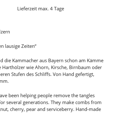
Lieferzeit max. 4 Tage
lzern
 lausige Zeiten“
ind die Kammacher aus Bayern schon am Kämme
e Harthölzer wie Ahorn, Kirsche, Birnbaum oder
eren Stufen des Schliffs. Von Hand gefertigt,
amm.
ve been helping people remove the tangles
r for several generations. They make combs from
nut, cherry, pear and serviceberry. Hand-made