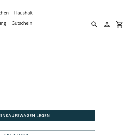
chen
Haushalt
ung
Gutschein
Suchen
Einloggen
Einkau
 EINKAUFSWAGEN LEGEN