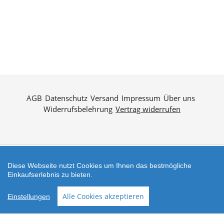
AGB
Datenschutz
Versand
Impressum
Über uns
Widerrufsbelehrung
Vertrag widerrufen
Diese Webseite nutzt Cookies um Ihnen das bestmögliche
Zahlungsarten
Einkaufserlebnis zu bieten.
Shop erstellt mit
Besuche uns auch auf lieber-
Alle Cookies akzeptieren
Einstellungen
VersaCommerce.
lokal.de