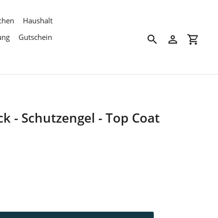
chen
Haushalt
ung
Gutschein
Suchen
Einloggen
Einkau
k - Schutzengel - Top Coat