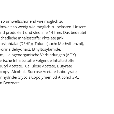
e so umweltschonend wie möglich zu
Umwelt so wenig wie möglich zu belasten. Unsere
nd produziert und sind alle 14 free. Das bedeutet
hädliche Inhaltsstoffe: Phtalate (inkl.
exylphtalat (DEHP)), Toluol (auch: Methylbenzol),
Formaldehydharz, Ethyltosylamide,
um, Halogenorganische Verbindungen (AOX),
ierische Inhaltsstoffe Folgende Inhaltsstoffe
Butyl Acetate, Cellulose Acetate, Butyrate
propyl Alcohol, Sucrose Acetate Isobutyrate,
 Anhydride/Glycols Copolymer, Sd Alcohol 3-C,
um Benzoate