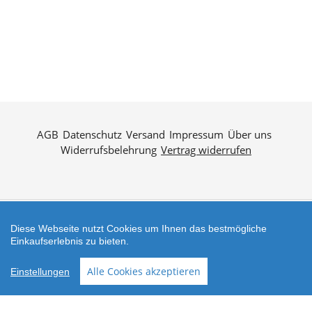
AGB
Datenschutz
Versand
Impressum
Über uns
Widerrufsbelehrung
Vertrag widerrufen
Diese Webseite nutzt Cookies um Ihnen das bestmögliche
Zahlungsarten
Einkaufserlebnis zu bieten.
Shop erstellt mit
Besuche uns auch auf lieber-
Alle Cookies akzeptieren
Einstellungen
VersaCommerce.
lokal.de